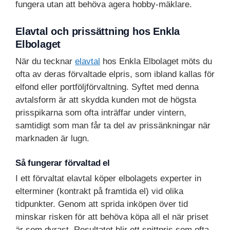
fungera utan att behöva agera hobby-mäklare.
Elavtal och prissättning hos Enkla
Elbolaget
När du tecknar
elavtal
hos Enkla Elbolaget möts du
ofta av deras förvaltade elpris, som ibland kallas för
elfond eller portföljförvaltning. Syftet med denna
avtalsform är att skydda kunden mot de högsta
prisspikarna som ofta inträffar under vintern,
samtidigt som man får ta del av prissänkningar när
marknaden är lugn.
Så fungerar förvaltad el
I ett förvaltat elavtal köper elbolagets experter in
elterminer (kontrakt på framtida el) vid olika
tidpunkter. Genom att sprida inköpen över tid
minskar risken för att behöva köpa all el när priset
är som dyrast. Resultatet blir ett snittpris som ofta