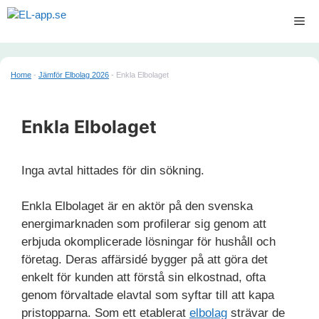
Hoppa
Me
till
innehåll
Home
-
Jämför Elbolag 2026
-
Enkla Elbolaget
Enkla Elbolaget
Inga avtal hittades för din sökning.
Enkla Elbolaget är en aktör på den svenska
energimarknaden som profilerar sig genom att
erbjuda okomplicerade lösningar för hushåll och
företag. Deras affärsidé bygger på att göra det
enkelt för kunden att förstå sin elkostnad, ofta
genom förvaltade elavtal som syftar till att kapa
pristopparna. Som ett etablerat
elbolag
strävar de