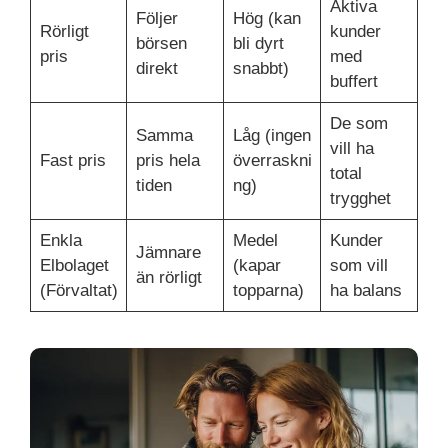
Aktiva
Följer
Hög (kan
Rörligt
kunder
börsen
bli dyrt
pris
med
direkt
snabbt)
buffert
De som
Samma
Låg (ingen
vill ha
Fast pris
pris hela
överraskni
total
tiden
ng)
trygghet
Enkla
Medel
Kunder
Jämnare
Elbolaget
(kapar
som vill
än rörligt
(Förvaltat)
topparna)
ha balans