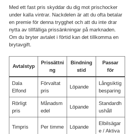
Med ett fast pris skyddar du dig mot prischocker
under kalla vintrar. Nackdelen är att du ofta betalar
en premie för denna trygghet och att du inte drar
nytta av tillfälliga prissänkningar på marknaden.
Om du bryter avtalet i förtid kan det tillkomma en
brytavgift.
Prissättni
Bindning
Passar
Avtalstyp
ng
stid
för
Dala
Förvaltat
Långsiktig
Löpande
Elfond
pris
besparing
Rörligt
Månadsm
Standardh
Löpande
pris
edel
ushåll
Elbilsägar
Timpris
Per timme
Löpande
e / Aktiva