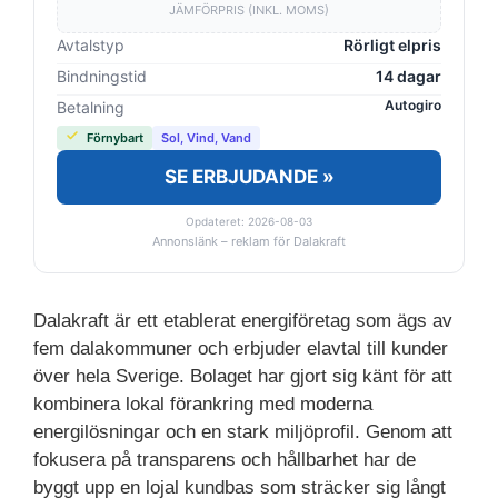
JÄMFÖRPRIS (INKL. MOMS)
Avtalstyp
Rörligt elpris
Bindningstid
14 dagar
Autogiro
Betalning
Förnybart
Sol, Vind, Vand
SE ERBJUDANDE »
Opdateret: 2026-08-03
Annonslänk – reklam för Dalakraft
Dalakraft är ett etablerat energiföretag som ägs av
fem dalakommuner och erbjuder elavtal till kunder
över hela Sverige. Bolaget har gjort sig känt för att
kombinera lokal förankring med moderna
energilösningar och en stark miljöprofil. Genom att
fokusera på transparens och hållbarhet har de
byggt upp en lojal kundbas som sträcker sig långt