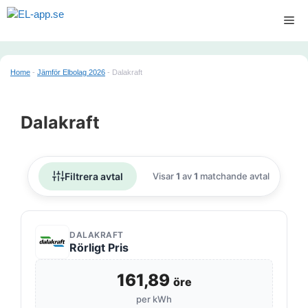
Hoppa
Me
till
innehåll
Home
-
Jämför Elbolag 2026
-
Dalakraft
Dalakraft
Filtrera avtal
Visar
1
av
1
matchande avtal
DALAKRAFT
Rörligt Pris
161,89
öre
per kWh